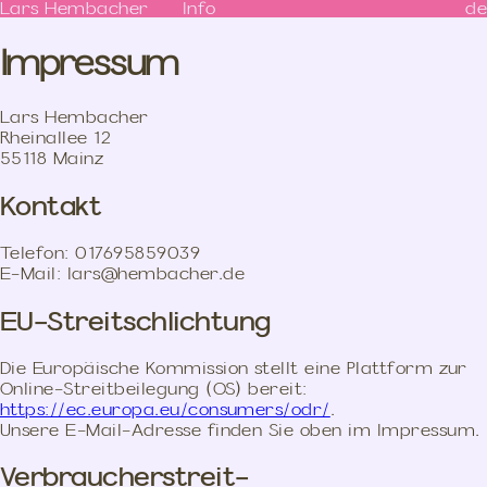
Lars Hembacher
Info
de
Impressum
Lars Hembacher
Rheinallee 12
55118 Mainz
Kontakt
Telefon: 017695859039
E-Mail: lars@hembacher.de
EU-Streitschlichtung
Die Europäische Kommission stellt eine Plattform zur
Online-Streitbeilegung (OS) bereit:
https://ec.europa.eu/consumers/odr/
.
Unsere E-Mail-Adresse finden Sie oben im Impressum.
Verbraucher­streit­